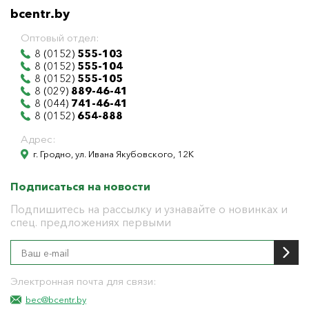
bcentr.by
Оптовый отдел:
8 (0152)
555-103
8 (0152)
555-104
8 (0152)
555-105
8 (029)
889-46-41
8 (044)
741-46-41
8 (0152)
654-888
Адрес:
г. Гродно, ул. Ивана Якубовского, 12К
Подписаться на новости
Подпишитесь на рассылку и узнавайте о новинках и
спец. предложениях первыми
Электронная почта для связи:
bec@bcentr.by