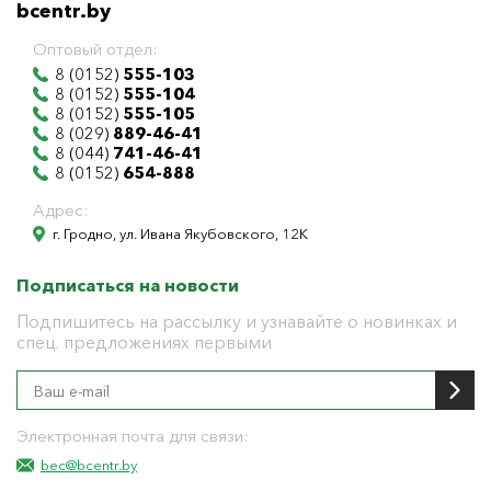
bcentr.by
Оптовый отдел:
8 (0152)
555-103
8 (0152)
555-104
8 (0152)
555-105
8 (029)
889-46-41
8 (044)
741-46-41
8 (0152)
654-888
Адрес:
г. Гродно, ул. Ивана Якубовского, 12К
Подписаться на новости
Подпишитесь на рассылку и узнавайте о новинках и
спец. предложениях первыми
Электронная почта для связи:
bec@bcentr.by