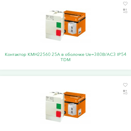
Контактор КМН22560 25А в оболочке Ue=380В/АС3 IP54
TDM