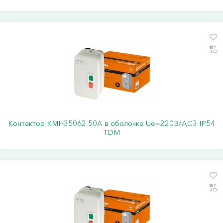
Контактор КМН35062 50А в оболочке Ue=220В/АC3 IP54
TDM