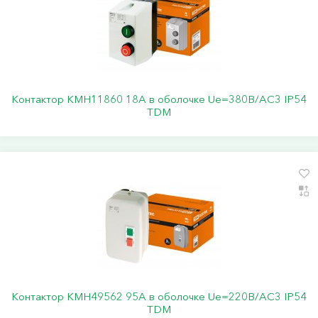
Контактор КМН11860 18А в оболочке Ue=380В/АС3 IP54
TDM
Контактор КМН49562 95А в оболочке Ue=220В/АC3 IP54
TDM