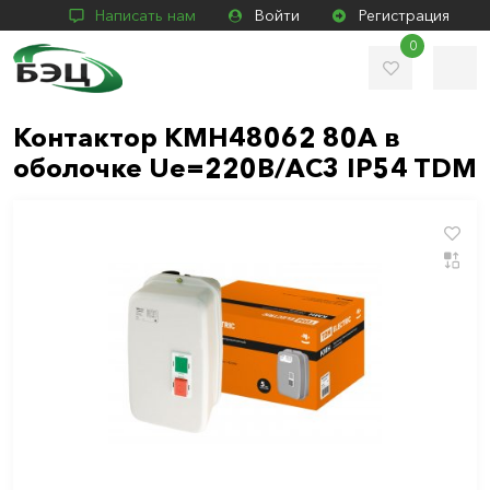
Написать нам
Войти
Регистрация
0
Контактор КМН48062 80А в
оболочке Ue=220В/АC3 IP54 TDM