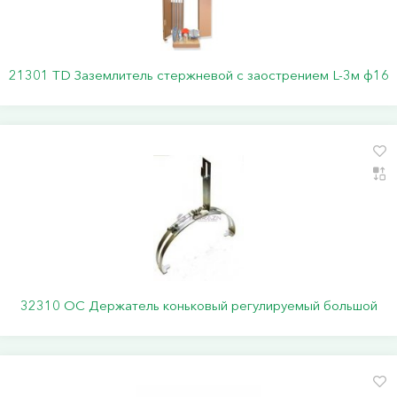
21301 TD Заземлитель стержневой c заострением L-3м ф16
32310 ОС Держатель коньковый регулируемый большой