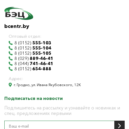
bcentr.by
Оптовый отдел:
8 (0152)
555-103
8 (0152)
555-104
8 (0152)
555-105
8 (029)
889-46-41
8 (044)
741-46-41
8 (0152)
654-888
Адрес:
г. Гродно, ул. Ивана Якубовского, 12К
Подписаться на новости
Подпишитесь на рассылку и узнавайте о новинках и
спец. предложениях первыми