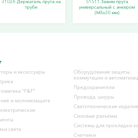
31026 Держатель прута на
51511 Зажим прута
трубе
универсальный с анкером
(M8x30 мм)
г
торы и аксессуары
Оборудование защиты,
коммутации и автоматиза
трика
Предохранители
томатика "F&F"
Провода, шнуры
ение и молниезащита
Светотехнические издели
 электрические
Силовые разъёмы
менты
Системы для прокладки к
ки света
Счетчики