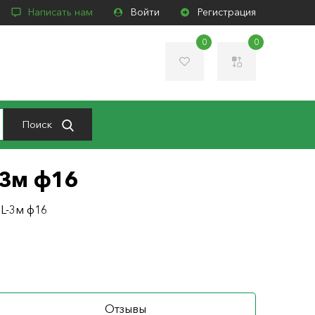
Написать нам
Войти
Регистрация
0
0
Поиск
-3м ф16
L-3м ф16
Отзывы