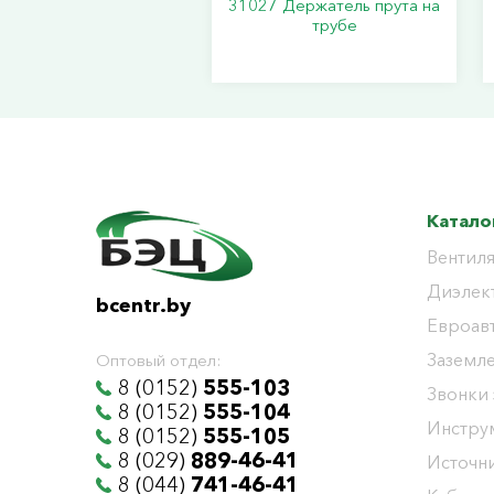
31027 Держатель прута на
трубе
Катало
Вентиля
Диэлек
bcentr.by
Евроав
Заземл
Оптовый отдел:
8 (0152)
555-103
Звонки
8 (0152)
555-104
Инстру
8 (0152)
555-105
8 (029)
889-46-41
Источни
8 (044)
741-46-41