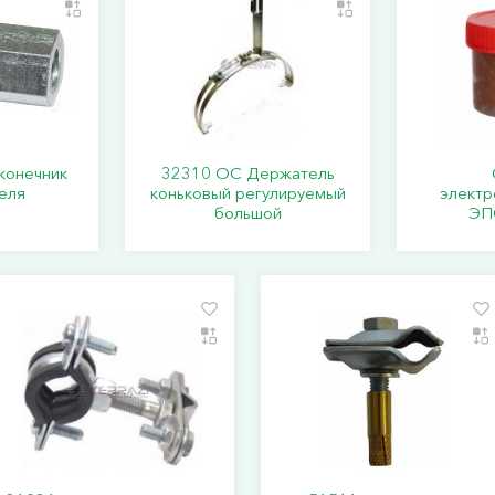
конечник
32310 ОС Держатель
еля
коньковый регулируемый
элект
большой
ЭПС