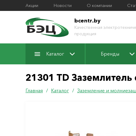
Акции
Новости
О компании
Ста
bcentr.by
Качественная электротехниче
продукция
Каталог
Бренды
21301 TD Заземлитель 
Главная
/
Каталог
/
Заземление и молниеза