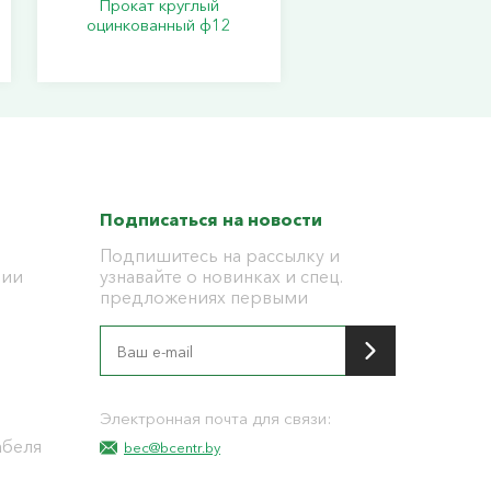
Прокат круглый
оцинкованный ф12
Подписаться на новости
Подпишитесь на рассылку и
ции
узнавайте о новинках и спец.
предложениях первыми
я
Электронная почта для связи:
абеля
bec@bcentr.by