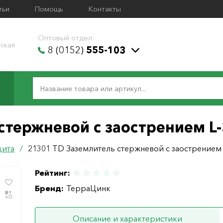
тьи
Помощь
Контакты
Оптовый отдел:
ская
8 (0152)
555-103
стержневой c заострением L
щита
/
21301 TD Заземлитель стержневой c заострением 
Рейтинг:
Бренд:
ТерраЦинк
Описание и характеристики