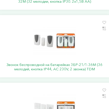
32М (32 мелодии, кнопка IP30. 2х1,5В АА)
Звонок беспроводной на батарейках 3БР-21/1-36М (36
мелодий, кнопка IP44, AC 230V, 2 звонка) TDM