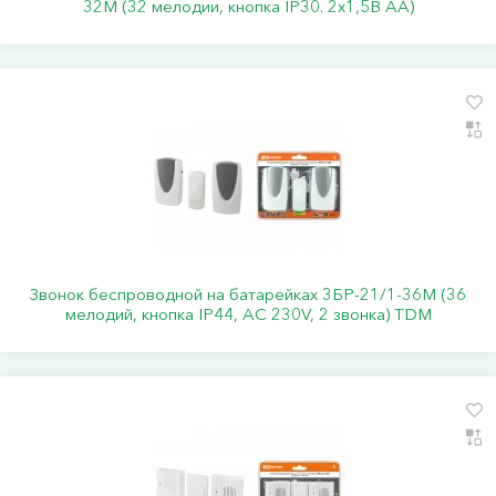
32М (32 мелодии, кнопка IP30. 2х1,5В АА)
Звонок беспроводной на батарейках 3БР-21/1-36М (36
мелодий, кнопка IP44, AC 230V, 2 звонка) TDM