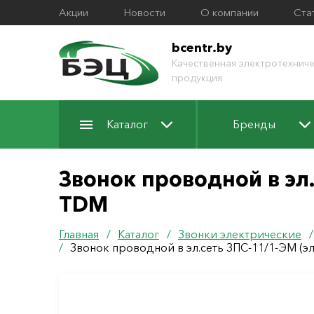
Акции
Новости
О компании
Ста
bcentr.by
Качественная электротехниче
продукция
Каталог
Бренды
Звонок проводной в эл.
TDM
Главная
/
Каталог
/
Звонки электрические
/
Звонок проводной в эл.сеть ЗПС-11/1-ЭМ (эл