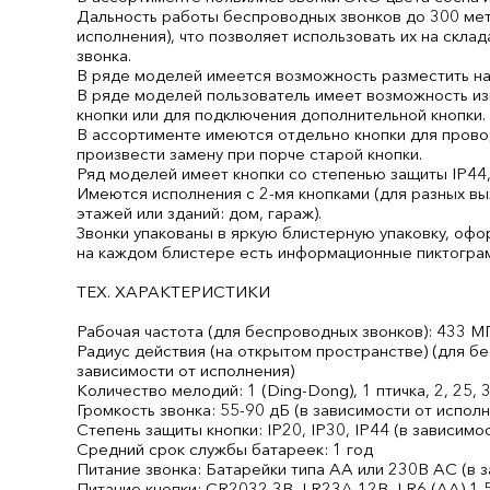
Дальность работы беспроводных звонков до 300 мет
исполнения), что позволяет использовать их на скла
звонка.
В ряде моделей имеется возможность разместить на
В ряде моделей пользователь имеет возможность из
кнопки или для подключения дополнительной кнопки.
В ассортименте имеются отдельно кнопки для прово
произвести замену при порче старой кнопки.
Ряд моделей имеет кнопки со степенью защиты IP44,
Имеются исполнения с 2-мя кнопками (для разных вых
этажей или зданий: дом, гараж).
Звонки упакованы в яркую блистерную упаковку, оф
на каждом блистере есть информационные пиктограм
ТЕХ. ХАРАКТЕРИСТИКИ
Рабочая частота (для беспроводных звонков): 433 М
Радиус действия (на открытом пространстве) (для б
зависимости от исполнения)
Количество мелодий: 1 (Ding-Dong), 1 птичка, 2, 25, 
Громкость звонка: 55-90 дБ (в зависимости от испол
Степень защиты кнопки: IP20, IP30, IP44 (в зависимо
Средний срок службы батареек: 1 год
Питание звонка: Батарейки типа АА или 230В АС (в 
Питание кнопки: CR2032 3В, LR23A 12В, LR6 (АА) 1,5