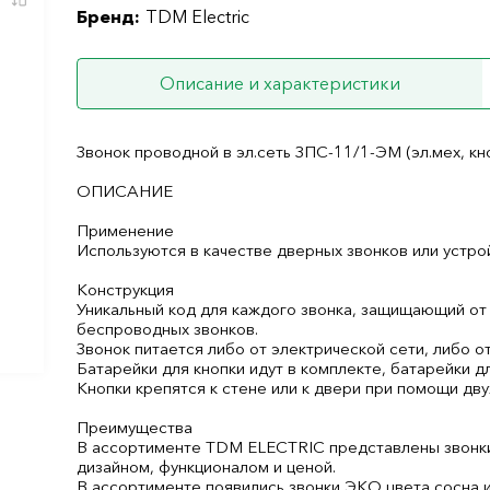
Бренд:
TDM Electric
Описание и характеристики
Звонок проводной в эл.сеть ЗПС-11/1-ЭМ (эл.мех, к
ОПИСАНИЕ
Применение
Используются в качестве дверных звонков или устро
Конструкция
Уникальный код для каждого звонка, защищающий от
беспроводных звонков.
Звонок питается либо от электрической сети, либо о
Батарейки для кнопки идут в комплекте, батарейки 
Кнопки крепятся к стене или к двери при помощи дву
Преимущества
В ассортименте TDM ELECTRIC представлены звонки
дизайном, функционалом и ценой.
В ассортименте появились звонки ЭКО цвета сосна и