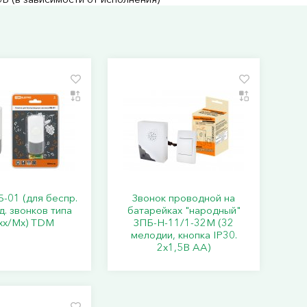
-01 (для беспр.
Звонок проводной на
. звонков типа
батарейках "народный"
хх/Мх) TDM
ЗПБ-Н-11/1-32М (32
мелодии, кнопка IP30.
2х1,5В АА)