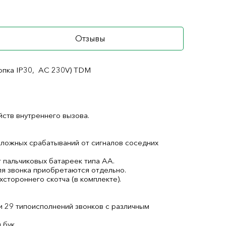
Отзывы
нопка IP30, АС 230V) TDM
йств внутреннего вызова.
 ложных срабатываний от сигналов соседних
т пальчиковых батареек типа АА.
для звонка приобретаются отдельно.
хстороннего скотча (в комплекте).
 29 типоисполнений звонков с различным
 бук.