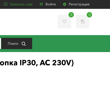
Написать нам
Войти
Регистрация
0
0
Поиск
опка IP30, АС 230V)