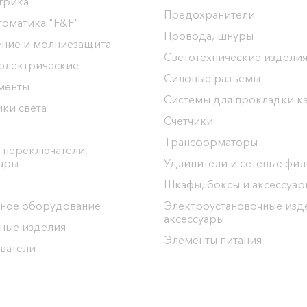
трика
Предохранители
томатика "F&F"
Провода, шнуры
ение и молниезащита
Светотехнические издели
 электрические
Силовые разъёмы
менты
Системы для прокладки к
ки света
Счетчики
Трансформаторы
 переключатели,
уары
Удлинители и сетевые фи
Шкафы, боксы и аксессуар
ное оборудование
Электроустановочные изд
аксессуары
ные изделия
Элементы питания
ватели
ргоЦентр"
ел: 8(0152) 555-104