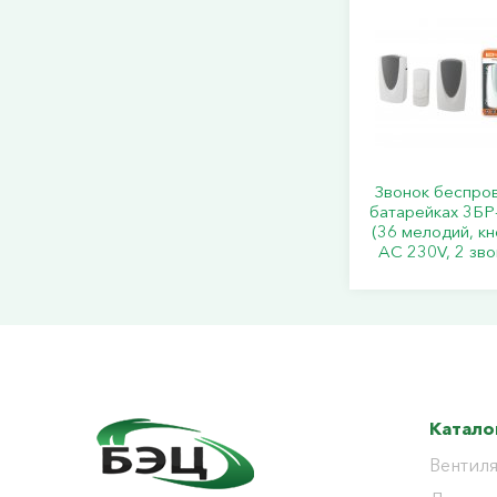
Звонок беспро
батарейках 3БР
(36 мелодий, кн
AC 230V, 2 зв
Катало
Вентиля