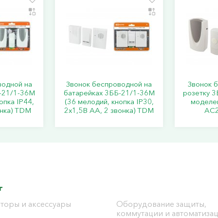
водной на
Звонок беспроводной на
Звонок 
-21/1-36М
батарейках 3ББ-21/1-36М
розетку 3
опка IP44,
(36 мелодий, кнопка IP30,
моделей
онка) TDM
2х1,5В АА, 2 звонка) TDM
АС2
г
торы и аксессуары
Оборудование защиты,
коммутации и автоматиза