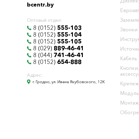
Диэлек
bcentr.by
Евроав
Заземл
Оптовый отдел:
8 (0152)
555-103
Звонки
8 (0152)
555-104
Инстру
8 (0152)
555-105
8 (029)
889-46-41
Источни
8 (044)
741-46-41
Кабель
8 (0152)
654-888
Кнопки,
аксесс
Адрес:
г. Гродно, ул. Ивана Якубовского, 12К
Крепеж
Модуль
Монтаж
Обогре
Общество с ограниченной ответственностью "БелЭне
Юридический адрес г. Гродно ул. И.Якубовского 12 к т