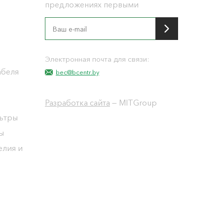
предложениях первыми
я
Электронная почта для связи:
абеля
bec@bcentr.by
Разработка сайта
— MITGroup
льтры
ы
елия и