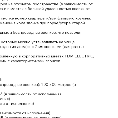
ров на открытом пространстве (в зависимости от
дах и в местах с большой удаленностью кнопки от
 кнопке номер квартиры и/или фамилию хозяина.
менения кода звонка при порче/утере старой
дных и беспроводных звонков, что позволит
 которые можно устанавливать на улице.
одов из дома) и с 2-мя звонками (для разных
ормленную в корпоративных цветах TDM ELECTRIC,
мы с характеристиками звонков.
Гц
еспроводных звонков): 100-300 метров (в
36 (в зависимости от исполнения)
нения)
сти от исполнения)
зависимости от исполнения)
В (в зависимости от исполнения)