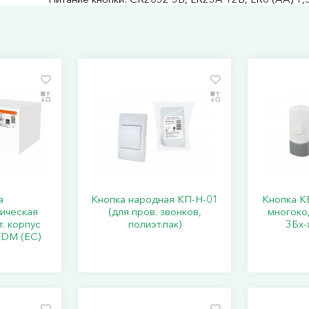
а
Кнопка народная КП-Н-01
Кнопка КБ
ическая
(для пров. звонков,
многокод
. корпус
полиэт.пак)
3Бх-
TDM (ЕС)