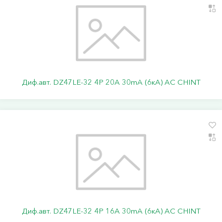
Диф.авт. DZ47LE-32 4P 20А 30mA (6кА) АС CHINT
Диф.авт. DZ47LE-32 4P 16А 30mA (6кА) АС CHINT