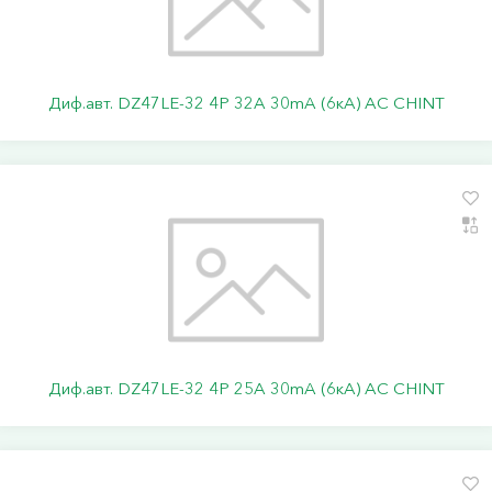
Диф.авт. DZ47LE-32 4P 32А 30mA (6кА) АС CHINT
Диф.авт. DZ47LE-32 4P 25А 30mA (6кА) АС CHINT