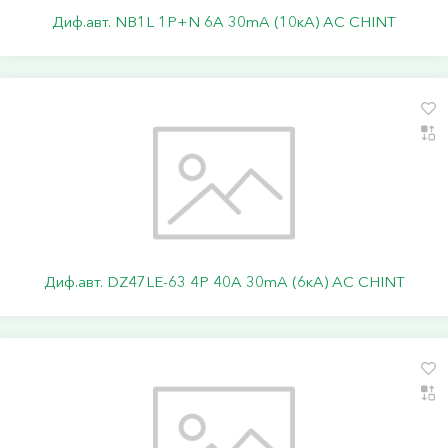
Диф.авт. NB1L 1P+N 6А 30mA (10кА) АС CHINT
Диф.авт. DZ47LE-63 4P 40А 30mA (6кА) АС CHINT