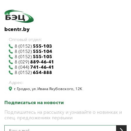
bcentr.by
Оптовый отдел:
8 (0152)
555-103
8 (0152)
555-104
8 (0152)
555-105
8 (029)
889-46-41
8 (044)
741-46-41
8 (0152)
654-888
Адрес:
г. Гродно, ул. Ивана Якубовского, 12К
Подписаться на новости
Подпишитесь на рассылку и узнавайте о новинках и
спец. предложениях первыми