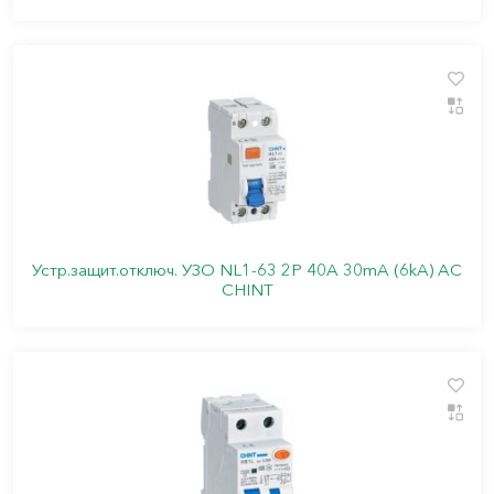
Устр.защит.отключ. УЗО NL1-63 2P 40A 30mA (6kA) АС
CHINT