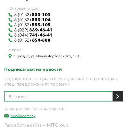
Оптовый отдел:
8 (0152)
555-103
8 (0152)
555-104
8 (0152)
555-105
8 (029)
889-46-41
8 (044)
741-46-41
8 (0152)
654-888
Адрес:
г. Гродно, ул. Ивана Якубовского, 12К
Подписаться на новости
Подпишитесь на рассылку и узнавайте о новинках и
спец. предложениях первыми
Электронная почта для связи:
bec@bcentr.by
Разработка сайта
— MITGroup