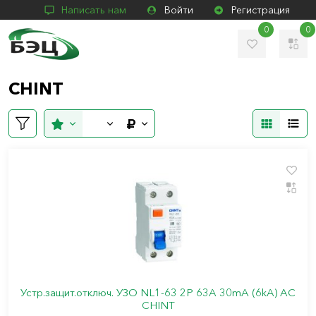
Написать нам
Войти
Регистрация
0
0
CHINT
Устр.защит.отключ. УЗО NL1-63 2P 63A 30mA (6kA) АС
CHINT