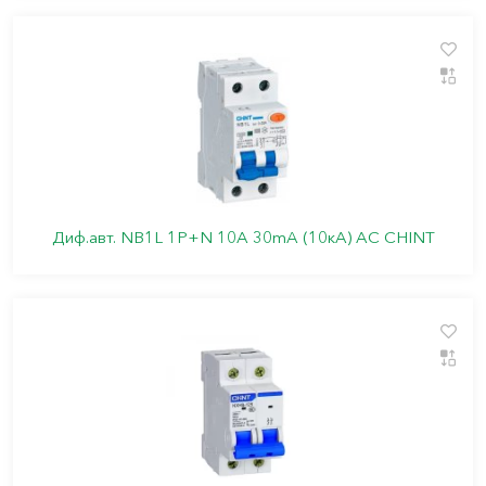
Диф.авт. NB1L 1P+N 10А 30mA (10кА) АС CHINT