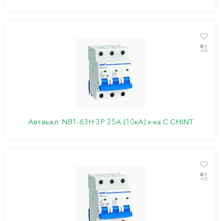
Авт.выкл. NB1-63H 3P 25A (10кА) х-ка C CHINT