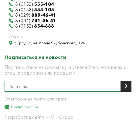
8 (0152)
555-104
8 (0152)
555-105
8 (029)
889-46-41
8 (044)
741-46-41
8 (0152)
654-888
Адрес:
г. Гродно, ул. Ивана Якубовского, 12К
Подписаться на новости
Подпишитесь на рассылку и узнавайте о новинках и
спец. предложениях первыми
Электронная почта для связи:
bec@bcentr.by
Разработка сайта
— MITGroup
Общество с ограниченной ответственностью
"БелЭнергоЦентр"