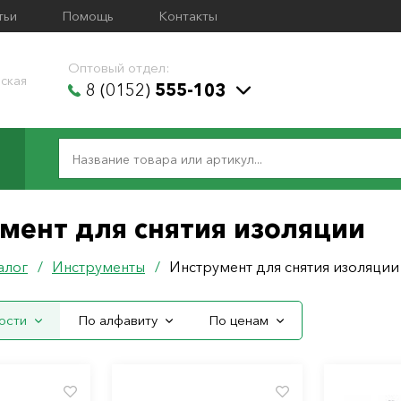
тьи
Помощь
Контакты
Оптовый отдел:
ская
8 (0152)
555-103
мент для снятия изоляции
алог
/
Инструменты
/
Инструмент для снятия изоляции
ости
По алфавиту
По ценам