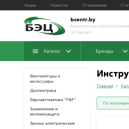
Акции
Новости
О компании
Ста
bcentr.by
Качественная электротехниче
продукция
Каталог
Бренды
Инстру
Вентиляторы и
аксессуары
Главная
/
Кат
Диэлектрика
Евроавтоматика "F&F"
По популярн
Заземление и
молниезащита
Звонки электрические