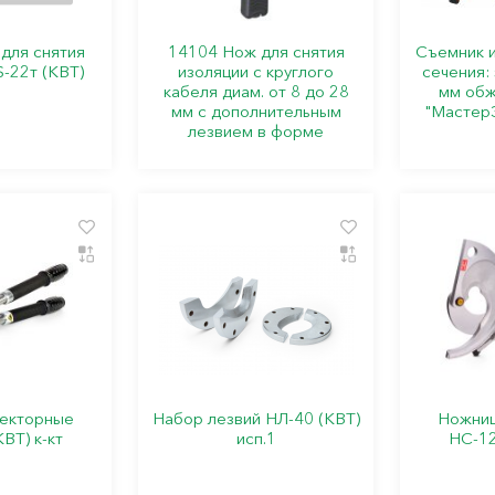
для снятия
14104 Нож для снятия
Съемник 
-22т (КВТ)
изоляции с круглого
сечения: 
кабеля диам. от 8 до 28
мм обж
мм с дополнительным
"Мастер
лезвием в форме
екторные
Набор лезвий НЛ-40 (КВТ)
Ножниц
ВТ) к-кт
исп.1
НС-12