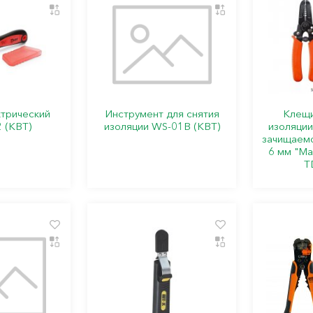
трический
Инструмент для снятия
Клещи
 (КВТ)
изоляции WS-01B (КВТ)
изоляции
зачищаемо
6 мм "М
T