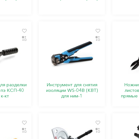
ля разделки
Инструмент для снятия
Ножни
. пэ КСП-40
изоляции WS-04B (КВТ)
листо
 к-кт
для ним-1
прямые 