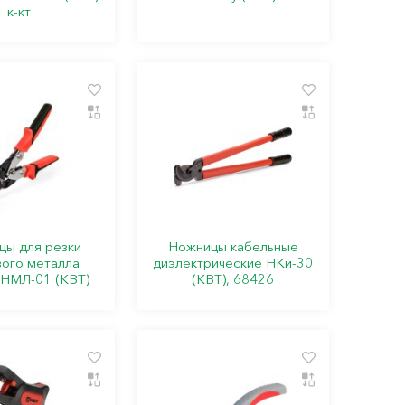
к-кт
цы для резки
Ножницы кабельные
вого металла
диэлектрические НКи-30
НМЛ-01 (КВТ)
(КВТ), 68426