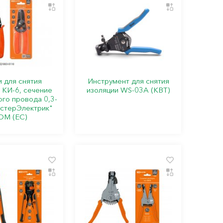
 для снятия
Инструмент для снятия
 КИ-6, сечение
изоляции WS-03А (КВТ)
го провода 0,3-
астерЭлектрик"
DM (ЕС)