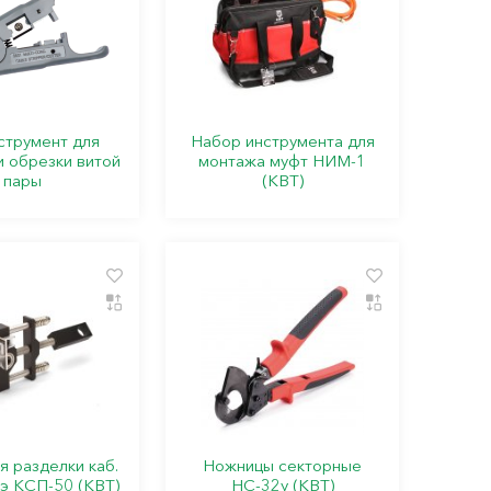
струмент для
Набор инструмента для
и обрезки витой
монтажа муфт НИМ-1
пары
(КВТ)
я разделки каб.
Ножницы секторные
пэ КСП-50 (КВТ)
НС-32у (КВТ)