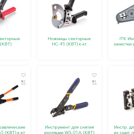
екторные
Ножницы секторные
ITK Ин
(КВТ)
НС-45 (КВТ) к-кт
зачистки 
равлические
Инструмент для снятия
Инстр. дл
5 (КВТ) к-кт
изоляции WS-01A (КВТ)
из сшит. 