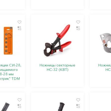
яции СИ-28,
Ножницы секторные
Ножниц
чищаемого
НС-32 (КВТ)
НС
8-28 мм
ктрик" TDM