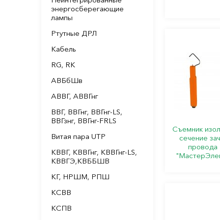
энергосберегающие
лампы
Ртутные ДРЛ
Кабель
RG, RK
АВБбШв
АВВГ, АВВГнг
ВВГ, ВВГнг, ВВГнг-LS,
ВВГзнг, ВВГнг-FRLS
Съемник изол
Витая пара UTP
сечение за
провода 
КВВГ, КВВГнг, КВВГнг-LS,
"МастерЭле
КВВГЭ,КВББШВ
КГ, НРШМ, РПШ
КСВВ
КСПВ