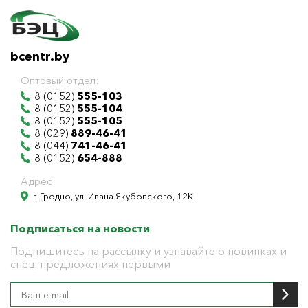
bcentr.by
Оптовый отдел:
8 (0152)
555-103
8 (0152)
555-104
8 (0152)
555-105
8 (029)
889-46-41
8 (044)
741-46-41
8 (0152)
654-888
Адрес:
г. Гродно, ул. Ивана Якубовского, 12К
Подписаться на новости
Подпишитесь на рассылку и узнавайте о новинках и
спец. предложениях первыми