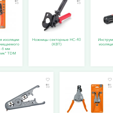
я изоляции
Ножницы секторные НС-40
Инструм
ачищаемого
(КВТ)
изоляци
3-6 мм
рик" TDM