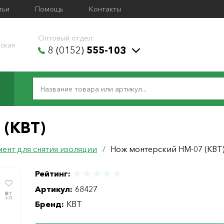
тьи
Помощь
Контакты
Оптовый отдел:
ская
8 (0152)
555-103
 (КВТ)
ент для снятия изоляции
/
Нож монтерский НМ-07 (КВТ
Рейтинг:
Артикул:
68427
Бренд:
КВТ