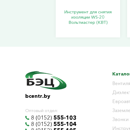
Инструмент для снятия
изоляции WS-20
Вольтмастер (КВТ)
Катало
Вентиля
Диэлек
bcentr.by
Евроав
Заземл
Оптовый отдел:
8 (0152)
555-103
Звонки
8 (0152)
555-104
Инстру