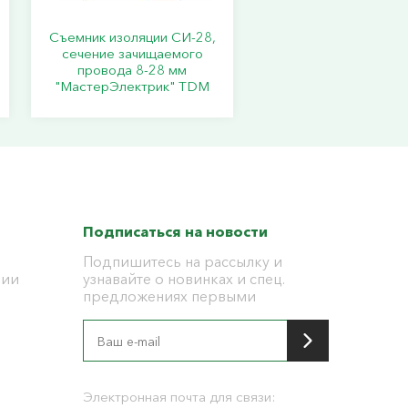
Съемник изоляции СИ-28,
сечение зачищаемого
провода 8-28 мм
"МастерЭлектрик" TDM
Подписаться на новости
Подпишитесь на рассылку и
ции
узнавайте о новинках и спец.
предложениях первыми
я
Электронная почта для связи: