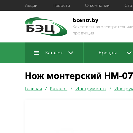
Акции
Новости
О компании
Ста
bcentr.by
Качественная электротехниче
продукция
Каталог
Бренды
Нож монтерский НМ-07
Главная
/
Каталог
/
Инструменты
/
Инструм