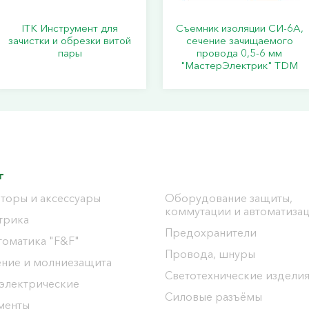
ITK Инструмент для
Съемник изоляции СИ-6А,
зачистки и обрезки витой
сечение зачищаемого
пары
провода 0,5-6 мм
"МастерЭлектрик" TDM
г
торы и аксессуары
Оборудование защиты,
коммутации и автоматиза
трика
Предохранители
томатика "F&F"
Провода, шнуры
ение и молниезащита
Светотехнические издели
 электрические
Силовые разъёмы
менты