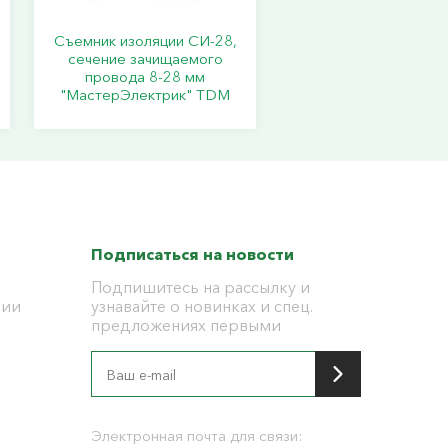
Съемник изоляции СИ-28,
сечение зачищаемого
провода 8-28 мм
"МастерЭлектрик" TDM
Подписаться на новости
Подпишитесь на рассылку и
ции
узнавайте о новинках и спец.
предложениях первыми
я
Электронная почта для связи: