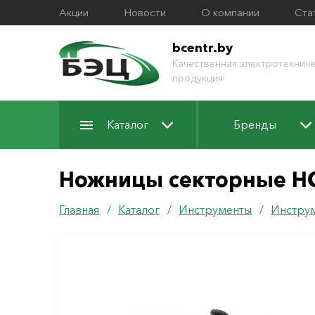
Акции
Новости
О компании
Ста
bcentr.by
Качественная электротехниче
продукция
Каталог
Бренды
Ножницы секторные НС-
Главная
/
Каталог
/
Инструменты
/
Инструм