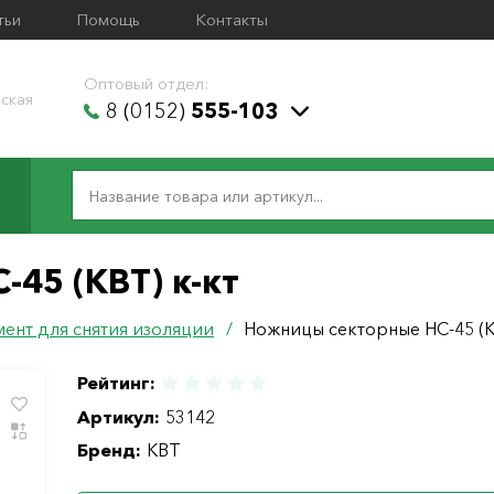
тьи
Помощь
Контакты
Оптовый отдел:
ская
8 (0152)
555-103
45 (КВТ) к-кт
ент для снятия изоляции
/
Ножницы секторные НС-45 (К
Рейтинг:
Артикул:
53142
Бренд:
КВТ