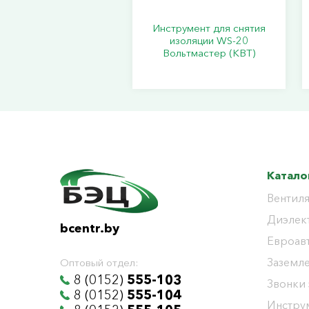
Инструмент для снятия
изоляции WS-20
Вольтмастер (КВТ)
Катало
Вентиля
Диэлек
bcentr.by
Евроав
Заземл
Оптовый отдел:
8 (0152)
555-103
Звонки
8 (0152)
555-104
Инстру