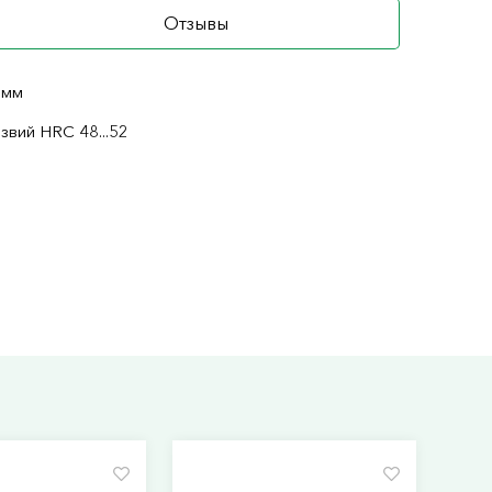
Отзывы
 мм
звий HRC 48...52
я