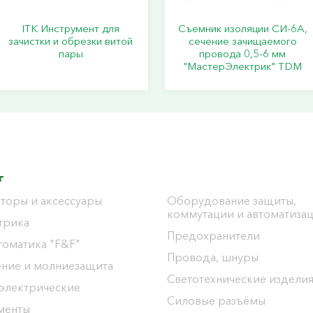
ITK Инструмент для
Съемник изоляции СИ-6А,
зачистки и обрезки витой
сечение зачищаемого
пары
провода 0,5-6 мм
"МастерЭлектрик" TDM
г
торы и аксессуары
Оборудование защиты,
коммутации и автоматиза
трика
Предохранители
томатика "F&F"
Провода, шнуры
ение и молниезащита
Светотехнические издели
 электрические
Силовые разъёмы
менты