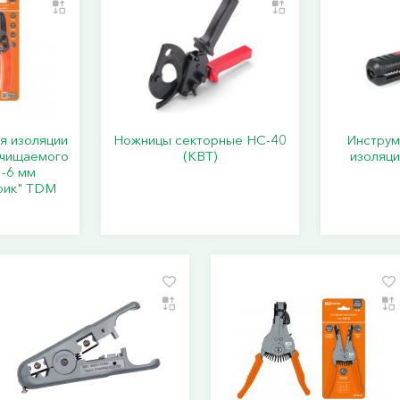
я изоляции
Ножницы секторные НС-40
Инструм
ачищаемого
(КВТ)
изоляци
3-6 мм
рик" TDM