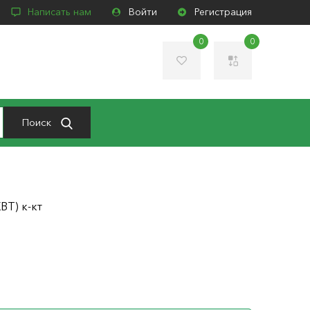
Написать нам
Войти
Регистрация
0
0
Поиск
ВТ) к-кт