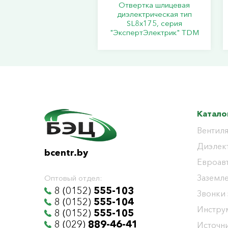
Отвертка шлицевая
диэлектрическая тип
SL8х175, серия
"ЭкспертЭлектрик" TDM
Катало
Вентиля
Диэлек
bcentr.by
Евроав
Заземл
Оптовый отдел:
8 (0152)
555-103
Звонки
8 (0152)
555-104
Инстру
8 (0152)
555-105
8 (029)
889-46-41
Источни