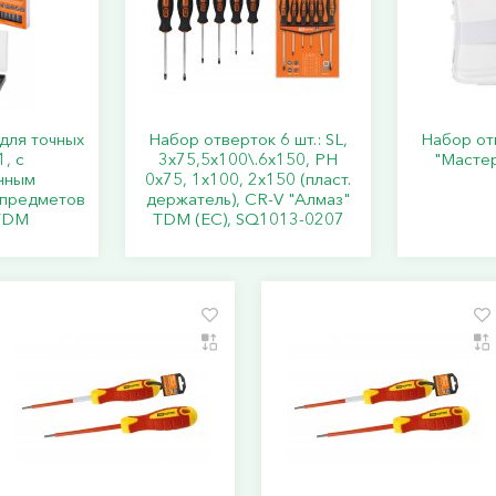
для точных
Набор отверток 6 шт.: SL,
Набор от
, с
3x75,5x100\.6x150, PH
"Мастер
нным
0х75, 1x100, 2x150 (пласт.
 предметов
держатель), CR-V "Алмаз"
 TDM
TDM (ЕС), SQ1013-0207