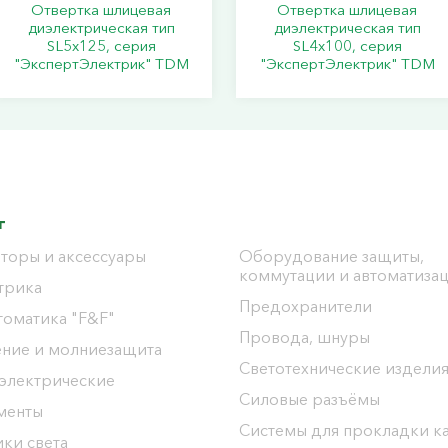
Отвертка шлицевая
Отвертка шлицевая
диэлектрическая тип
диэлектрическая тип
SL5х125, серия
SL4х100, серия
"ЭкспертЭлектрик" TDM
"ЭкспертЭлектрик" TDM
г
торы и аксессуары
Оборудование защиты,
коммутации и автоматиза
трика
Предохранители
томатика "F&F"
Провода, шнуры
ение и молниезащита
Светотехнические издели
 электрические
Силовые разъёмы
менты
Системы для прокладки к
ки света