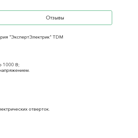
Отзывы
серия "ЭкспертЭлектрик" TDM
о 1000 В;
 напряжением.
ектрических отверток.