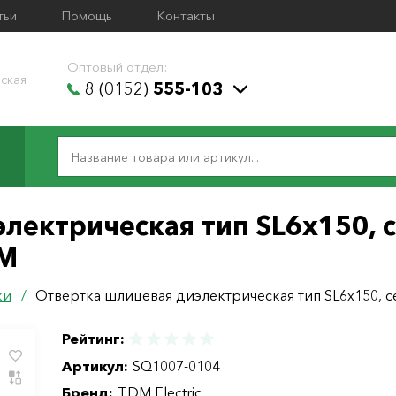
тьи
Помощь
Контакты
Оптовый отдел:
ская
8 (0152)
555-103
лектрическая тип SL6х150, 
DM
ки
/
Отвертка шлицевая диэлектрическая тип SL6х150,
Рейтинг:
Артикул:
SQ1007-0104
Бренд:
TDM Electric