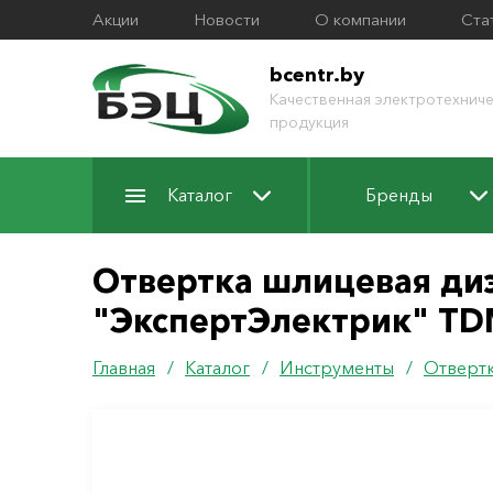
Акции
Новости
О компании
Ста
bcentr.by
Качественная электротехниче
продукция
Каталог
Бренды
Отвертка шлицевая диэ
"ЭкспертЭлектрик" T
Главная
/
Каталог
/
Инструменты
/
Отверт