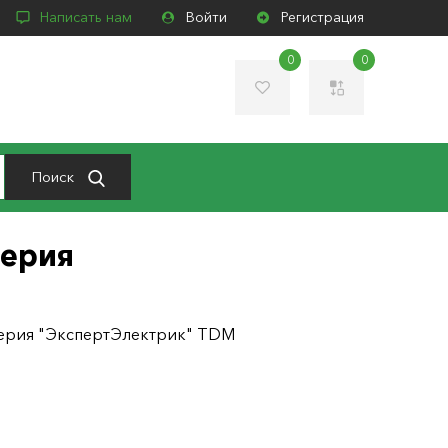
Написать нам
Войти
Регистрация
0
0
Поиск
серия
 серия "ЭкспертЭлектрик" TDM