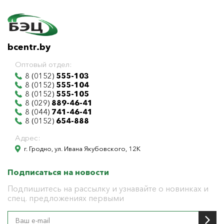
bcentr.by
Оптовый отдел:
8 (0152)
555-103
8 (0152)
555-104
8 (0152)
555-105
8 (029)
889-46-41
8 (044)
741-46-41
8 (0152)
654-888
Адрес:
г. Гродно, ул. Ивана Якубовского, 12К
Подписаться на новости
Подпишитесь на рассылку и узнавайте о новинках и
спец. предложениях первыми