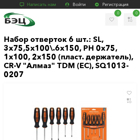
Написать нам
Войти
Регистрация
0
0
Набор отверток 6 шт.: SL,
3x75,5x100\.6x150, PH 0х75,
1x100, 2x150 (пласт. держатель),
CR-V "Алмаз" TDM (ЕС), SQ1013-
0207