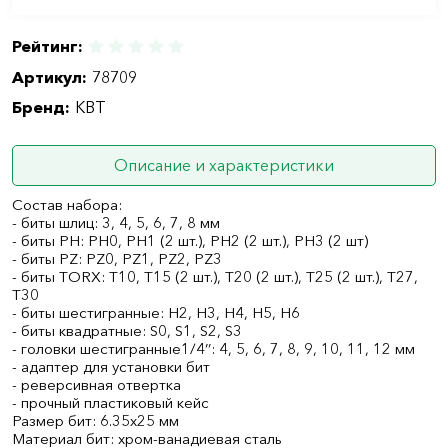
Рейтинг:
Артикул:
78709
Бренд:
КВТ
Описание и характеристики
Состав набора:
- биты шлиц: 3, 4, 5, 6, 7, 8 мм
- биты PH: PH0, PH1 (2 шт.), PH2 (2 шт.), PH3 (2 шт)
- биты PZ: PZ0, PZ1, PZ2, PZ3
- биты TORX: T10, T15 (2 шт.), T20 (2 шт.), T25 (2 шт.), T27,
T30
- биты шестигранные: H2, H3, H4, H5, H6
- биты квадратные: S0, S1, S2, S3
- головки шестигранные1/4’’: 4, 5, 6, 7, 8, 9, 10, 11, 12 мм
- адаптер для установки бит
- реверсивная отвертка
- прочный пластиковый кейс
Размер бит: 6.35х25 мм
Материал бит: хром-ванадиевая сталь