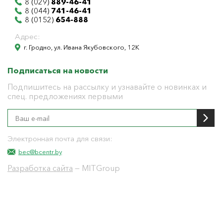
8 (029)
889-46-41
8 (044)
741-46-41
8 (0152)
654-888
Адрес:
г. Гродно, ул. Ивана Якубовского, 12К
Подписаться на новости
Подпишитесь на рассылку и узнавайте о новинках и
спец. предложениях первыми
Электронная почта для связи:
bec@bcentr.by
Разработка сайта
— MITGroup
Общество с ограниченной ответственностью
"БелЭнергоЦентр"
Юридический адрес г. Гродно ул. И.Якубовского 12 к
тел: 8(0152) 555-104
УНП 591001655