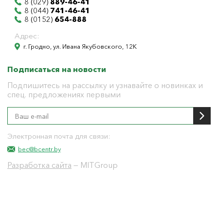
8 (029)
889-46-41
8 (044)
741-46-41
8 (0152)
654-888
Адрес:
г. Гродно, ул. Ивана Якубовского, 12К
Подписаться на новости
Подпишитесь на рассылку и узнавайте о новинках и
спец. предложениях первыми
Электронная почта для связи:
bec@bcentr.by
Разработка сайта
— MITGroup
Общество с ограниченной ответственностью
"БелЭнергоЦентр"
Юридический адрес г. Гродно ул. И.Якубовского 12 к
тел: 8(0152) 555-104
УНП 591001655