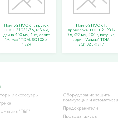
Припой ПОС 61, пруток,
Припой ПОС 61,
ГОСТ 21931-76, Ø8 мм,
проволока, ГОСТ 21931-
длина 400 мм, 1 кг, серия
76, Ø2 мм, 200 г, катушка,
"Алмаз" TDM, SQ1025-
серия "Алмаз" TDM,
1324
SQ1025-0317
г
торы и аксессуары
Оборудование защиты,
коммутации и автоматиза
трика
Предохранители
томатика "F&F"
Провода, шнуры