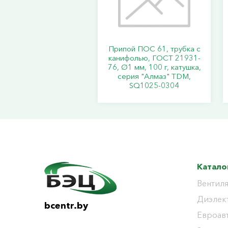
Припой ПОС 61, трубка с
канифолью, ГОСТ 21931-
76, Ø1 мм, 100 г, катушка,
серия "Алмаз" TDM,
SQ1025-0304
Катало
Вентиля
Диэлек
bcentr.by
Евроав