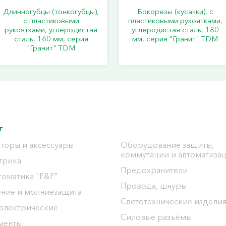
Длинногубцы (тонкогубцы),
Бокорезы (кусачки), с
с пластиковыми
пластиковыми рукоятками,
рукоятками, углеродистая
углеродистая сталь, 180
сталь, 160 мм, серия
мм, серия "Гранит" TDM
"Гранит" TDM
г
торы и аксессуары
Оборудование защиты,
коммутации и автоматиза
трика
Предохранители
томатика "F&F"
Провода, шнуры
ение и молниезащита
Светотехнические издели
 электрические
Силовые разъёмы
менты