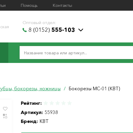
тьи
Помощь
Контакты
Оптовый отдел:
ская
8 (0152)
555-103
убцы, бокорезы, ножницы
/
Бокорезы MC-01 (КВТ)
Рейтинг:
Артикул:
55938
Бренд:
КВТ