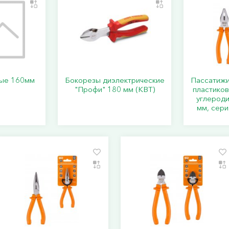
вые 160мм
Бокорезы диэлектрические
Пассатижи 
"Профи" 180 мм (КВТ)
пластиков
углероди
мм, сери