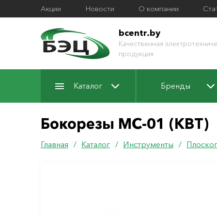
Акции
Новости
О компании
Ста
bcentr.by
Качественная электротехниче
продукция
Каталог
Бренды
Бокорезы MC-01 (КВТ)
Главная
/
Каталог
/
Инструменты
/
Плоског