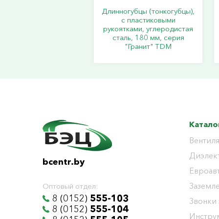
Длинногубцы (тонкогубцы),
с пластиковыми
рукоятками, углеродистая
сталь, 180 мм, серия
"Гранит" TDM
Катало
Вентиля
Диэлек
bcentr.by
Евроав
Заземл
Оптовый отдел:
8 (0152)
555-103
Звонки
8 (0152)
555-104
Инстру