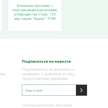
Бокорезы (кусачки), с
пластиковыми рукоятками,
углеродистая сталь, 160
мм, серия "Гранит" TDM
Подписаться на новости
Подпишитесь на рассылку и
ции
узнавайте о новинках и спец.
предложениях первыми
я
Электронная почта для связи: