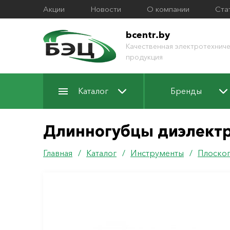
Акции
Новости
О компании
Ста
bcentr.by
Качественная электротехниче
продукция
Каталог
Бренды
Длинногубцы диэлектр
Главная
/
Каталог
/
Инструменты
/
Плоског