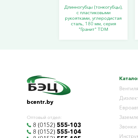
Длинногубцы (тонкогубцы),
с пластиковыми
рукоятками, углеродистая
сталь, 180 мм, серия
"Гранит" TDM
Катало
Вентиля
Диэлек
bcentr.by
Евроав
Заземл
Оптовый отдел:
8 (0152)
555-103
Звонки
8 (0152)
555-104
Инстру