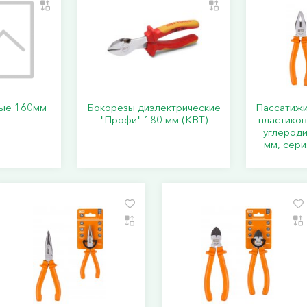
вые 160мм
Бокорезы диэлектрические
Пассатижи 
"Профи" 180 мм (КВТ)
пластиков
углероди
мм, сери