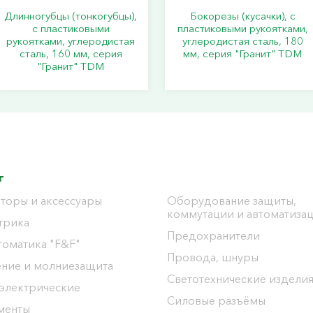
Длинногубцы (тонкогубцы),
Бокорезы (кусачки), с
с пластиковыми
пластиковыми рукоятками,
рукоятками, углеродистая
углеродистая сталь, 180
сталь, 160 мм, серия
мм, серия "Гранит" TDM
"Гранит" TDM
г
торы и аксессуары
Оборудование защиты,
коммутации и автоматиза
трика
Предохранители
томатика "F&F"
Провода, шнуры
ение и молниезащита
Светотехнические издели
 электрические
Силовые разъёмы
менты