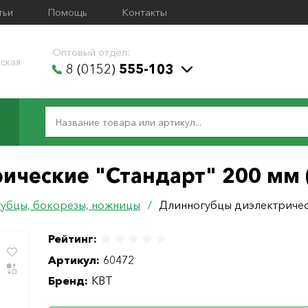
тьи
Помощь
Контакты
Оптовый отдел:
ская
8 (0152)
555-103
ические "Стандарт" 200 мм 
убцы, бокорезы, ножницы
/
Длинногубцы диэлектрическ
Рейтинг:
Артикул:
60472
Бренд:
КВТ