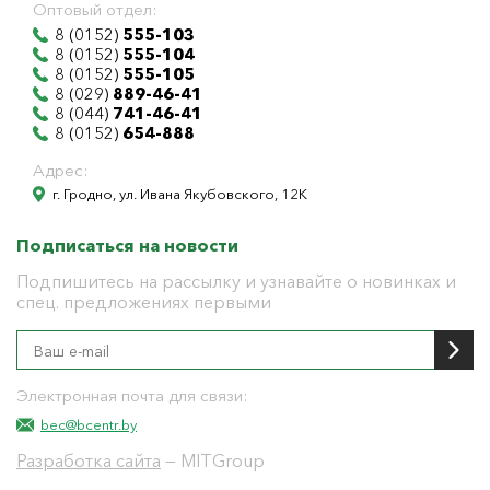
Оптовый отдел:
8 (0152)
555-103
8 (0152)
555-104
8 (0152)
555-105
8 (029)
889-46-41
8 (044)
741-46-41
8 (0152)
654-888
Адрес:
г. Гродно, ул. Ивана Якубовского, 12К
Подписаться на новости
Подпишитесь на рассылку и узнавайте о новинках и
спец. предложениях первыми
Электронная почта для связи:
bec@bcentr.by
Разработка сайта
— MITGroup