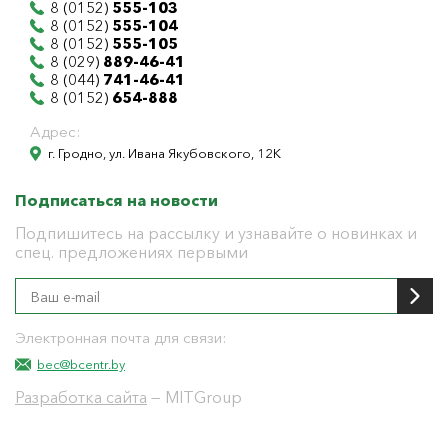
8 (0152)
555-103
8 (0152)
555-104
8 (0152)
555-105
8 (029)
889-46-41
8 (044)
741-46-41
8 (0152)
654-888
Адрес:
г. Гродно, ул. Ивана Якубовского, 12К
Подписаться на новости
Подпишитесь на рассылку и узнавайте о новинках и
спец. предложениях первыми
Электронная почта для связи:
bec@bcentr.by
Разработка сайта
— MITGroup
Общество с ограниченной ответственностью