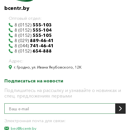
bcentr.by
Оптовый отдел:
8 (0152)
555-103
8 (0152)
555-104
8 (0152)
555-105
8 (029)
889-46-41
8 (044)
741-46-41
8 (0152)
654-888
Адрес:
г. Гродно, ул. Ивана Якубовского, 12К
Подписаться на новости
Подпишитесь на рассылку и узнавайте о новинках и
спец. предложениях первыми
Электронная почта для связи:
bec@bcentr.by