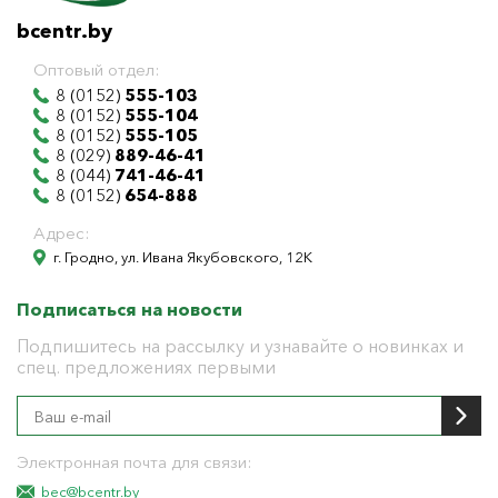
bcentr.by
Оптовый отдел:
8 (0152)
555-103
8 (0152)
555-104
8 (0152)
555-105
8 (029)
889-46-41
8 (044)
741-46-41
8 (0152)
654-888
Адрес:
г. Гродно, ул. Ивана Якубовского, 12К
Подписаться на новости
Подпишитесь на рассылку и узнавайте о новинках и
спец. предложениях первыми
Электронная почта для связи:
bec@bcentr.by