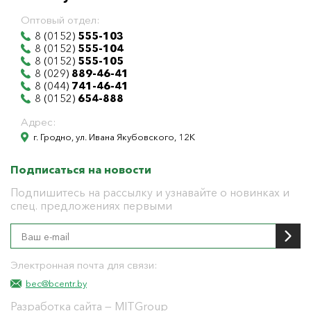
Оптовый отдел:
8 (0152)
555-103
8 (0152)
555-104
8 (0152)
555-105
8 (029)
889-46-41
8 (044)
741-46-41
8 (0152)
654-888
Адрес:
г. Гродно, ул. Ивана Якубовского, 12К
Подписаться на новости
Подпишитесь на рассылку и узнавайте о новинках и
спец. предложениях первыми
Электронная почта для связи:
bec@bcentr.by
Разработка сайта
— MITGroup