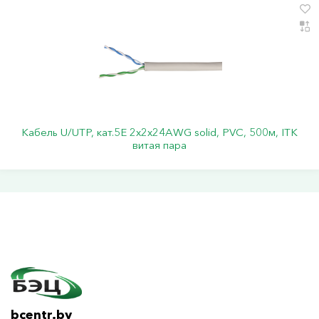
Кабель U/UTP, кат.5Е 2х2х24АWG solid, PVC, 500м, ITK
витая пара
bcentr.by