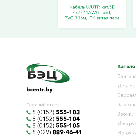
Кабель U/UTP, кат.5Е
4х2х24АWG solid,
PVC,305м, ITK витая пара
Катало
Вентиля
Диэлек
bcentr.by
Евроав
Заземл
Оптовый отдел:
8 (0152)
555-103
Звонки
8 (0152)
555-104
Инстру
8 (0152)
555-105
8 (029)
889-46-41
Источни