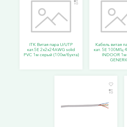
ITK Витая пара U/UTP
Кабель витая п
кат.5E 2х2х24AWG solid
кат. 5E 100МГц 
PVC 1м серый (100м/бухта)
INDOOR 1м
GENERI