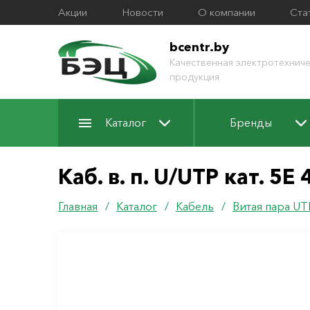
Акции
Новости
О компании
Ста
bcentr.by
Качественная электротехниче
продукция
Каталог
Бренды
Каб. в. п. U/UTP кат. 5
Главная
/
Каталог
/
Кабель
/
Витая пара UT