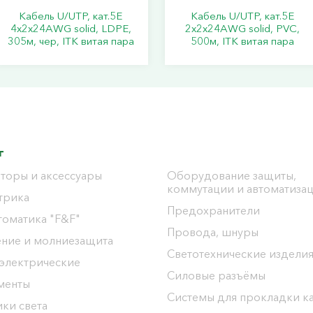
Кабель U/UTP, кат.5Е
Кабель U/UTP, кат.5Е
4х2х24АWG solid, LDPE,
2х2х24АWG solid, PVC,
305м, чер, ITK витая пара
500м, ITK витая пара
г
торы и аксессуары
Оборудование защиты,
коммутации и автоматиза
трика
Предохранители
томатика "F&F"
Провода, шнуры
ение и молниезащита
Светотехнические издели
 электрические
Силовые разъёмы
менты
Системы для прокладки к
ки света