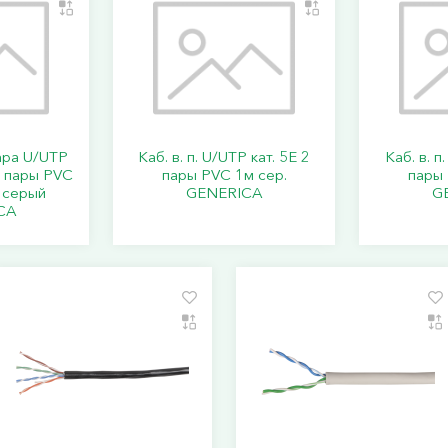
ара U/UTP
Каб. в. п. U/UTP кат. 5E 2
Каб. в. п
4 пары PVC
пары PVC 1м сер.
пары 
 серый
GENERICA
G
CA