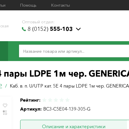
тьи
Помощь
Контакты
Оптовый отдел:
ская
8 (0152)
555-103
E 4 пары LDPE 1м чер. GENERIC
P
/
Каб. в. п. U/UTP кат. 5E 4 пары LDPE 1м чер. GENERICA
Рейтинг:
Артикул:
BC3-C5E04-139-305-G
Описание и характеристики