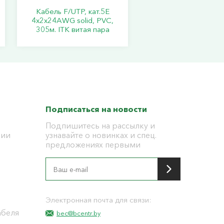
Кабель F/UTP, кат.5Е
4х2х24АWG solid, PVC,
305м. ITK витая пара
Подписаться на новости
Подпишитесь на рассылку и
ции
узнавайте о новинках и спец.
предложениях первыми
я
Электронная почта для связи:
абеля
bec@bcentr.by