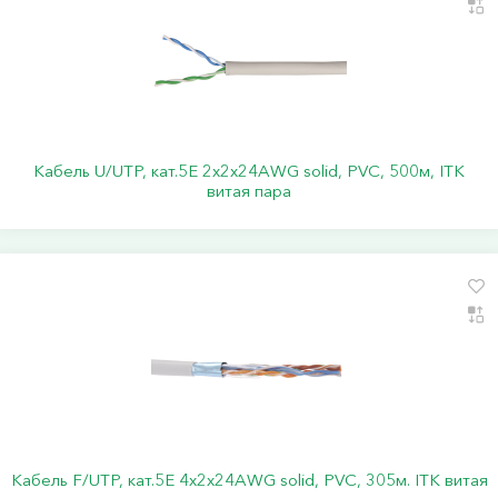
Кабель U/UTP, кат.5Е 2х2х24АWG solid, PVC, 500м, ITK
витая пара
Кабель F/UTP, кат.5Е 4х2х24АWG solid, PVC, 305м. ITK витая