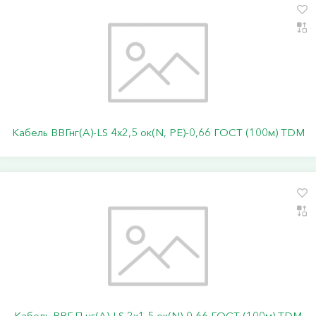
Кабель ВВГнг(А)-LS 4х2,5 ок(N, PE)-0,66 ГОСТ (100м) TDM
Кабель ВВГ-П нг(А)-LS 2х1,5 ок(N)-0,66 ГОСТ (100м) TDM