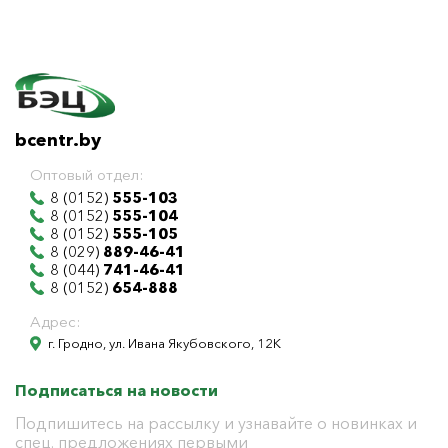
bcentr.by
Оптовый отдел:
8 (0152)
555-103
8 (0152)
555-104
8 (0152)
555-105
8 (029)
889-46-41
8 (044)
741-46-41
8 (0152)
654-888
Адрес:
г. Гродно, ул. Ивана Якубовского, 12К
Подписаться на новости
Подпишитесь на рассылку и узнавайте о новинках и
спец. предложениях первыми