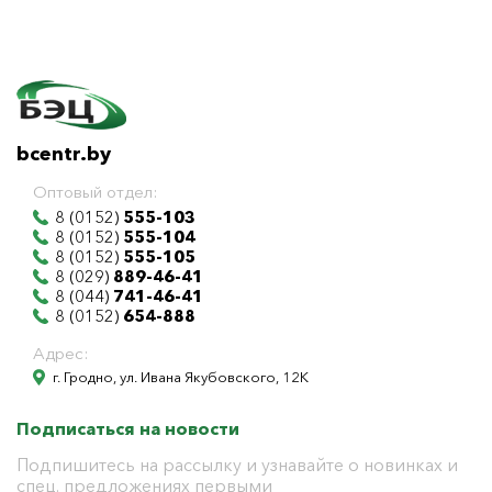
bcentr.by
Оптовый отдел:
8 (0152)
555-103
8 (0152)
555-104
8 (0152)
555-105
8 (029)
889-46-41
8 (044)
741-46-41
8 (0152)
654-888
Адрес:
г. Гродно, ул. Ивана Якубовского, 12К
Подписаться на новости
Подпишитесь на рассылку и узнавайте о новинках и
спец. предложениях первыми