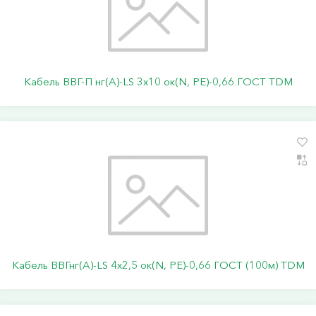
Кабель ВВГ-П нг(А)-LS 3х10 ок(N, PE)-0,66 ГОСТ TDM
Кабель ВВГнг(А)-LS 4х2,5 ок(N, PE)-0,66 ГОСТ (100м) TDM