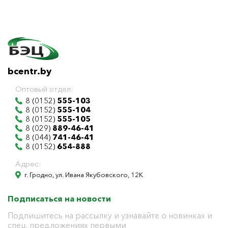
bcentr.by
Оптовый отдел:
8 (0152)
555-103
8 (0152)
555-104
8 (0152)
555-105
8 (029)
889-46-41
8 (044)
741-46-41
8 (0152)
654-888
Адрес:
г. Гродно, ул. Ивана Якубовского, 12К
Подписаться на новости
Подпишитесь на рассылку и узнавайте о новинках и
спец. предложениях первыми