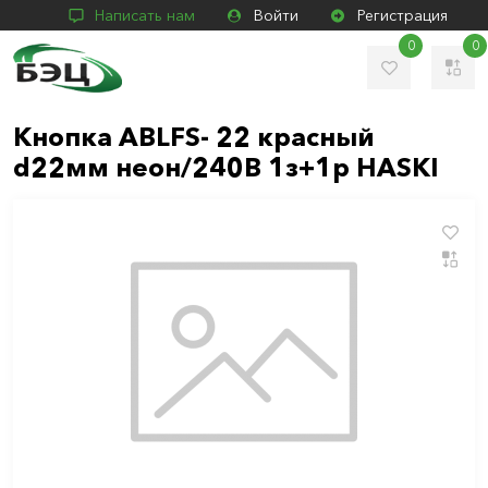
Написать нам
Войти
Регистрация
0
0
Кнопка ABLFS- 22 красный
d22мм неон/240В 1з+1р HASKI