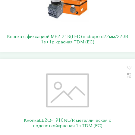
Кнопка с фиксацией MP2-21R(LED) в сборе d22мм/220В
1з+1р красная TDM (ЕС)
КнопкаEB2Q-1910NE/R металлическая с
подсветкойкрасная 1з TDM (ЕС)