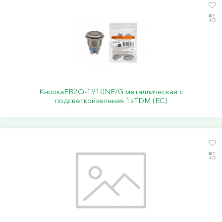
КнопкаEB2Q-1910NE/G металлическая с
подсветкойзеленая 1зTDM (ЕС)