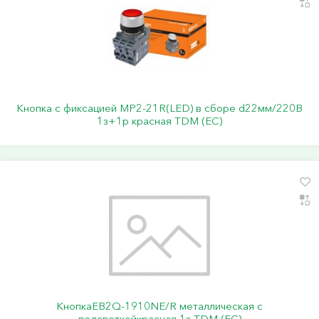
Кнопка с фиксацией MP2-21R(LED) в сборе d22мм/220В
1з+1р красная TDM (ЕС)
КнопкаEB2Q-1910NE/R металлическая с
подсветкойкрасная 1з TDM (ЕС)