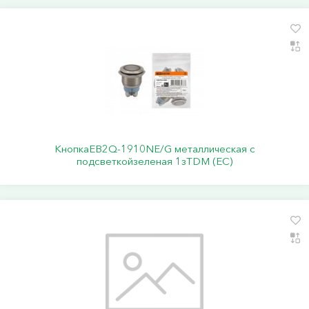
КнопкаEB2Q-1910NE/G металлическая с
подсветкойзеленая 1зTDM (ЕС)