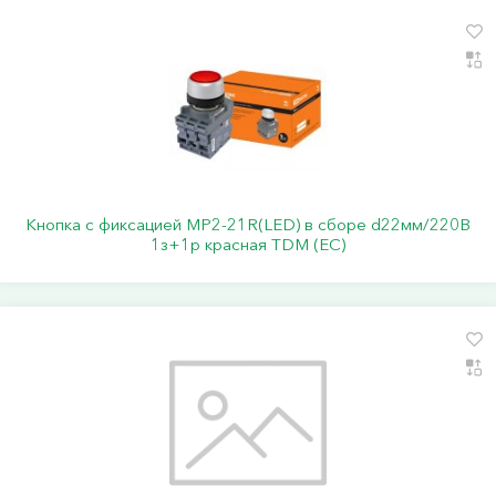
Кнопка с фиксацией MP2-21R(LED) в сборе d22мм/220В
1з+1р красная TDM (ЕС)