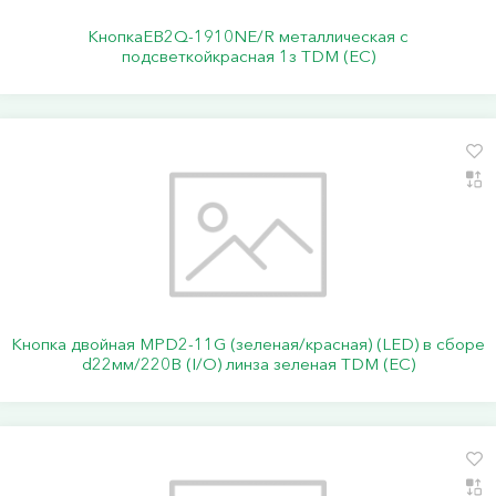
КнопкаEB2Q-1910NE/R металлическая с
подсветкойкрасная 1з TDM (ЕС)
Кнопка двойная MPD2-11G (зеленая/красная) (LED) в сборе
d22мм/220В (I/O) линза зеленая TDM (ЕС)