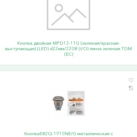
Кнопка двойная MPD13-11G (зеленая/красная-
выступающая) (LED) d22мм/220В (I/O) линза зеленая TDM
(ЕС)
КнопкаEB2Q-1910NE/G металлическая с