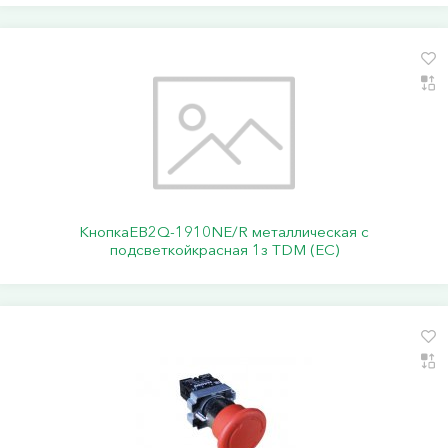
КнопкаEB2Q-1910NE/R металлическая с
подсветкойкрасная 1з TDM (ЕС)