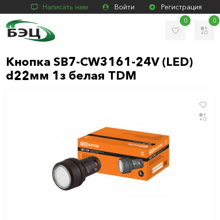
Написать нам
Войти
Регистрация
0
0
Кнопка SB7-CW3161-24V (LED)
d22мм 1з белая TDM