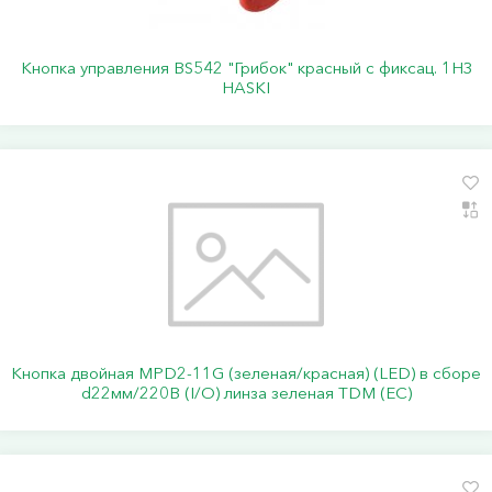
Кнопка управления BS542 "Грибок" красный с фиксац. 1НЗ
HASKI
Кнопка двойная MPD2-11G (зеленая/красная) (LED) в сборе
d22мм/220В (I/O) линза зеленая TDM (ЕС)