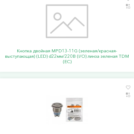
Кнопка двойная MPD13-11G (зеленая/красная-
выступающая) (LED) d22мм/220В (I/O) линза зеленая TDM
(ЕС)