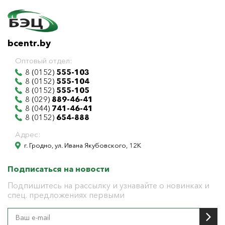
bcentr.by
Оптовый отдел:
8 (0152)
555-103
8 (0152)
555-104
8 (0152)
555-105
8 (029)
889-46-41
8 (044)
741-46-41
8 (0152)
654-888
Адрес:
г. Гродно, ул. Ивана Якубовского, 12К
Подписаться на новости
Подпишитесь на рассылку и узнавайте о новинках и
спец. предложениях первыми