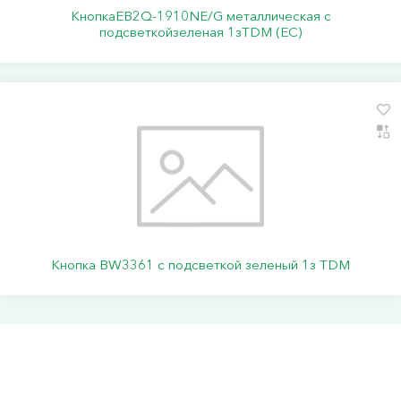
КнопкаEB2Q-1910NE/G металлическая с
подсветкойзеленая 1зTDM (ЕС)
Кнопка BW3361 с подсветкой зеленый 1з TDM