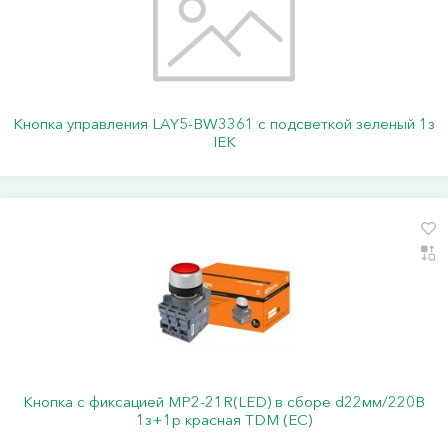
Кнопка управления LAY5-BW3361 с подсветкой зеленый 1з
IEK
Кнопка с фиксацией MP2-21R(LED) в сборе d22мм/220В
1з+1р красная TDM (ЕС)