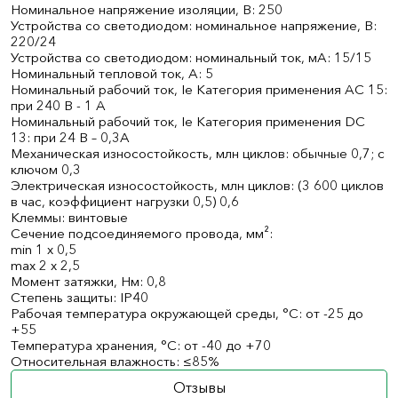
Номинальное напряжение изоляции, В: 250
Устройства со светодиодом: номинальное напряжение, В:
220/24
Устройства со светодиодом: номинальный ток, мА: 15/15
Номинальный тепловой ток, А: 5
Номинальный рабочий ток, Ie Категория применения AC 15:
при 240 В - 1 A
Номинальный рабочий ток, Ie Категория применения DC
13: при 24 В – 0,3А
Механическая износостойкость, млн циклов: обычные 0,7; с
ключом 0,3
Электрическая износостойкость, млн циклов: (3 600 циклов
в час, коэффициент нагрузки 0,5) 0,6
Клеммы: винтовые
Сечение подсоединяемого провода, мм²:
min 1 x 0,5
max 2 x 2,5
Момент затяжки, Нм: 0,8
Степень защиты: IP40
Рабочая температура окружающей среды, °С: от -25 до
+55
Температура хранения, °С: от -40 до +70
Относительная влажность: ≤85%
Отзывы