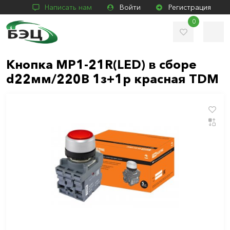
Написать нам
Войти
Регистрация
0
Кнопка МР1-21R(LED) в сборе
d22мм/220B 1з+1р красная TDM