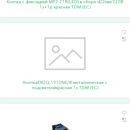
Кнопка с фиксацией MP2-21R(LED) в сборе d22мм/220В
1з+1р красная TDM (ЕС)
КнопкаEB2Q-1910NE/R металлическая с
подсветкойкрасная 1з TDM (ЕС)