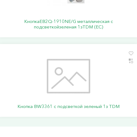
КнопкаEB2Q-1910NE/G металлическая с
подсветкойзеленая 1зTDM (ЕС)
Кнопка BW3361 с подсветкой зеленый 1з TDM