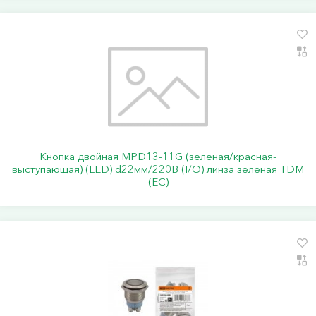
Кнопка двойная MPD13-11G (зеленая/красная-
выступающая) (LED) d22мм/220В (I/O) линза зеленая TDM
(ЕС)