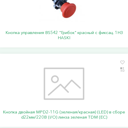
Кнопка управления BS542 "Грибок" красный с фиксац. 1НЗ
HASKI
Кнопка двойная MPD2-11G (зеленая/красная) (LED) в сборе
d22мм/220В (I/O) линза зеленая TDM (ЕС)