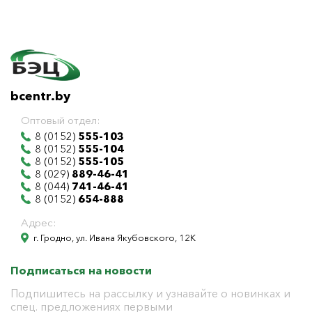
bcentr.by
Оптовый отдел:
8 (0152)
555-103
8 (0152)
555-104
8 (0152)
555-105
8 (029)
889-46-41
8 (044)
741-46-41
8 (0152)
654-888
Адрес:
г. Гродно, ул. Ивана Якубовского, 12К
Подписаться на новости
Подпишитесь на рассылку и узнавайте о новинках и
спец. предложениях первыми