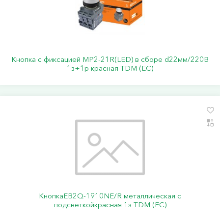
Кнопка с фиксацией MP2-21R(LED) в сборе d22мм/220В
1з+1р красная TDM (ЕС)
КнопкаEB2Q-1910NE/R металлическая с
подсветкойкрасная 1з TDM (ЕС)