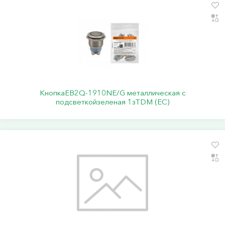
КнопкаEB2Q-1910NE/G металлическая с
подсветкойзеленая 1зTDM (ЕС)