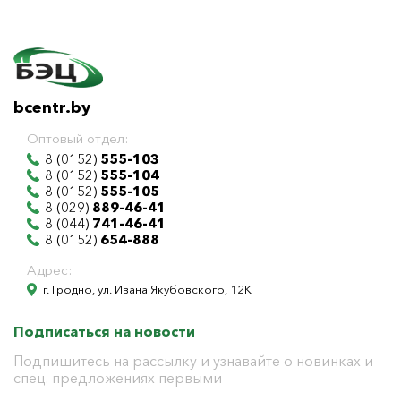
bcentr.by
Оптовый отдел:
8 (0152)
555-103
8 (0152)
555-104
8 (0152)
555-105
8 (029)
889-46-41
8 (044)
741-46-41
8 (0152)
654-888
Адрес:
г. Гродно, ул. Ивана Якубовского, 12К
Подписаться на новости
Подпишитесь на рассылку и узнавайте о новинках и
спец. предложениях первыми