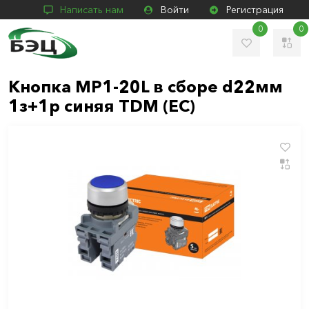
Написать нам
Войти
Регистрация
0
0
Кнопка MP1-20L в сборе d22мм
1з+1р синяя TDM (ЕС)