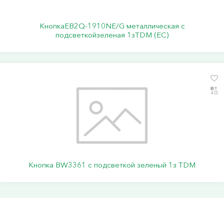
КнопкаEB2Q-1910NE/G металлическая с
подсветкойзеленая 1зTDM (ЕС)
Кнопка BW3361 с подсветкой зеленый 1з TDM