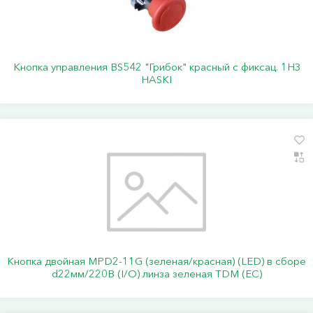
Кнопка управления BS542 "Грибок" красный с фиксац. 1НЗ
HASKI
Кнопка двойная MPD2-11G (зеленая/красная) (LED) в сборе
d22мм/220В (I/O) линза зеленая TDM (ЕС)