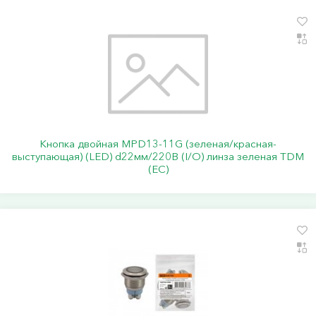
Кнопка двойная MPD13-11G (зеленая/красная-
выступающая) (LED) d22мм/220В (I/O) линза зеленая TDM
(ЕС)