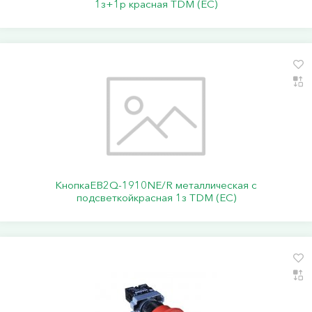
1з+1р красная TDM (ЕС)
КнопкаEB2Q-1910NE/R металлическая с
подсветкойкрасная 1з TDM (ЕС)