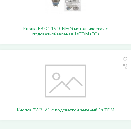
КнопкаEB2Q-1910NE/G металлическая с
подсветкойзеленая 1зTDM (ЕС)
Кнопка BW3361 с подсветкой зеленый 1з TDM