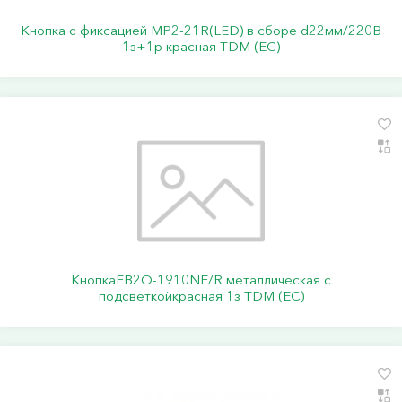
Кнопка с фиксацией MP2-21R(LED) в сборе d22мм/220В
1з+1р красная TDM (ЕС)
КнопкаEB2Q-1910NE/R металлическая с
подсветкойкрасная 1з TDM (ЕС)