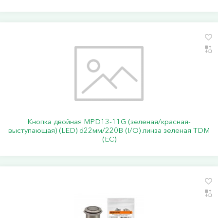
Кнопка двойная MPD13-11G (зеленая/красная-
выступающая) (LED) d22мм/220В (I/O) линза зеленая TDM
(ЕС)