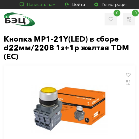
Написать нам
Войти
Регистрация
0
0
Кнопка MP1-21Y(LED) в сборе
d22мм/220В 1з+1р желтая TDM
(ЕС)