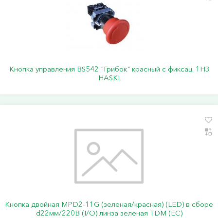
Кнопка управления BS542 "Грибок" красный с фиксац. 1НЗ
HASKI
Кнопка двойная MPD2-11G (зеленая/красная) (LED) в сборе
d22мм/220В (I/O) линза зеленая TDM (ЕС)