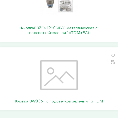
КнопкаEB2Q-1910NE/G металлическая с
подсветкойзеленая 1зTDM (ЕС)
Кнопка BW3361 с подсветкой зеленый 1з TDM