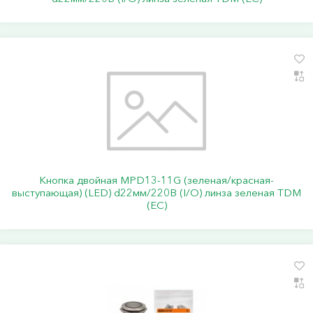
Кнопка двойная MPD13-11G (зеленая/красная-
выступающая) (LED) d22мм/220В (I/O) линза зеленая TDM
(ЕС)