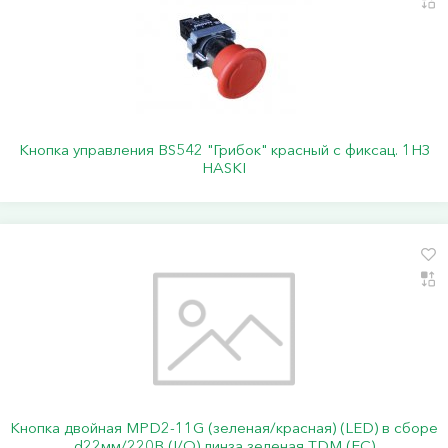
Кнопка управления BS542 "Грибок" красный с фиксац. 1НЗ
HASKI
Кнопка двойная MPD2-11G (зеленая/красная) (LED) в сборе
d22мм/220В (I/O) линза зеленая TDM (ЕС)