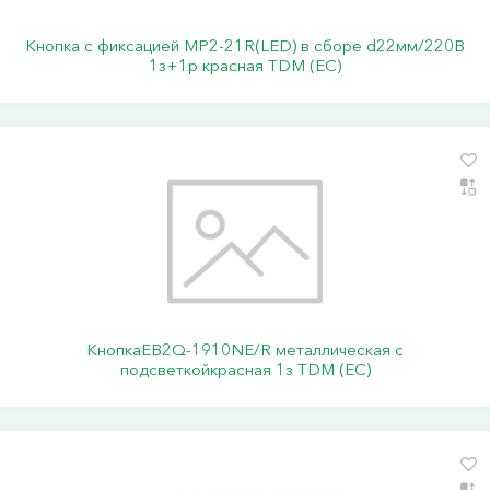
Кнопка с фиксацией MP2-21R(LED) в сборе d22мм/220В
1з+1р красная TDM (ЕС)
КнопкаEB2Q-1910NE/R металлическая с
подсветкойкрасная 1з TDM (ЕС)