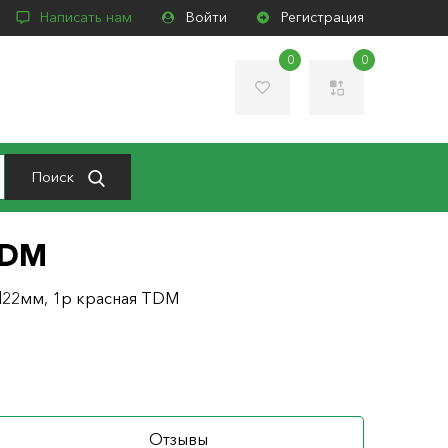
Написать нам
Войти
Регистрация
0
0
Поиск
TDM
d22мм, 1р красная TDM
Отзывы