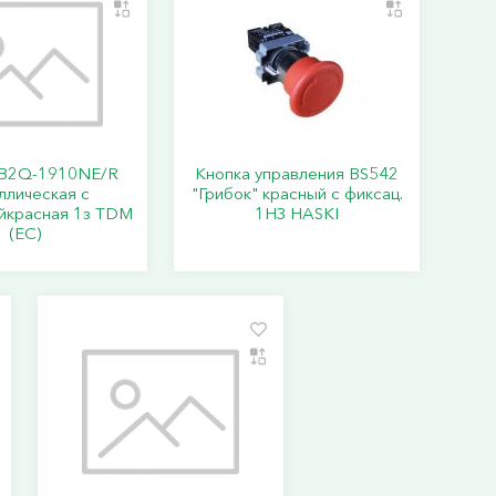
B2Q-1910NE/R
Кнопка управления BS542
ллическая с
"Грибок" красный с фиксац.
йкрасная 1з TDM
1НЗ HASKI
(ЕС)