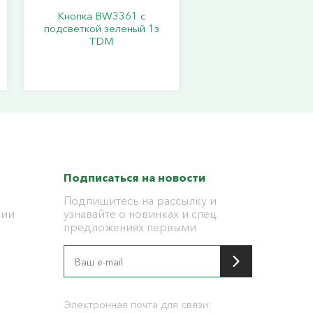
Кнопка BW3361 с
подсветкой зеленый 1з
TDM
Подписаться на новости
Подпишитесь на рассылку и
ции
узнавайте о новинках и спец.
предложениях первыми
я
Электронная почта для связи: