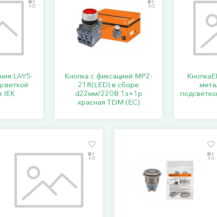
ния LAY5-
Кнопка с фиксацией MP2-
КнопкаE
светкой
21R(LED) в сборе
мета
з IEK
d22мм/220В 1з+1р
подсветко
красная TDM (ЕС)