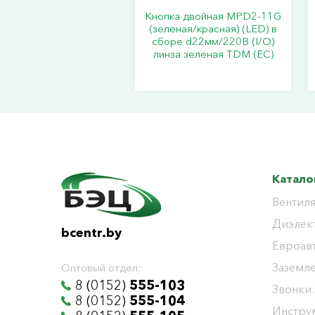
Кнопка двойная MPD2-11G
(зеленая/красная) (LED) в
сборе d22мм/220В (I/O)
линза зеленая TDM (ЕС)
Катало
Вентиля
Диэлек
bcentr.by
Евроав
Заземл
Оптовый отдел:
8 (0152)
555-103
Звонки
8 (0152)
555-104
Инстру