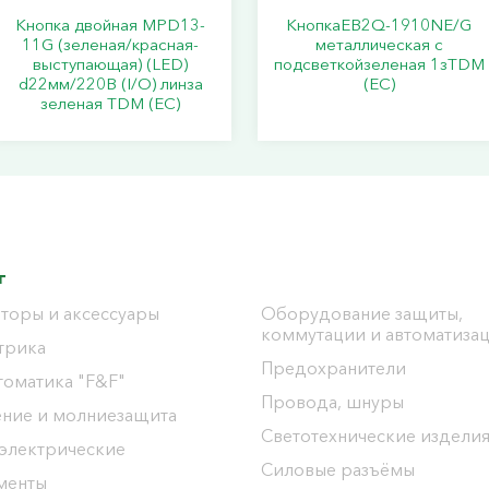
Кнопка двойная MPD13-
КнопкаEB2Q-1910NE/G
11G (зеленая/красная-
металлическая с
выступающая) (LED)
подсветкойзеленая 1зTDM
d22мм/220В (I/O) линза
(ЕС)
зеленая TDM (ЕС)
г
торы и аксессуары
Оборудование защиты,
коммутации и автоматиза
трика
Предохранители
томатика "F&F"
Провода, шнуры
ение и молниезащита
Светотехнические издели
 электрические
Силовые разъёмы
менты