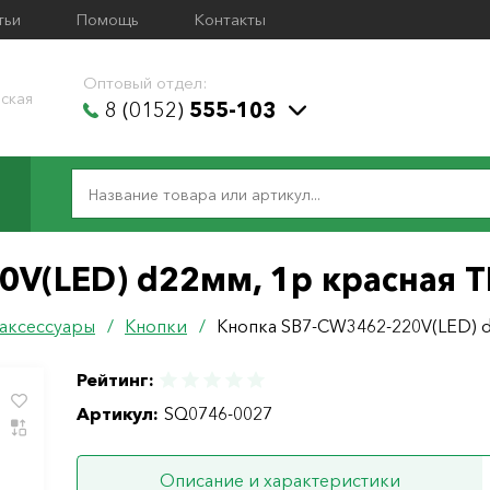
тьи
Помощь
Контакты
Оптовый отдел:
ская
8 (0152)
555-103
0V(LED) d22мм, 1р красная 
 аксессуары
/
Кнопки
/
Кнопка SB7-CW3462-220V(LED) 
Рейтинг:
Артикул:
SQ0746-0027
Описание и характеристики