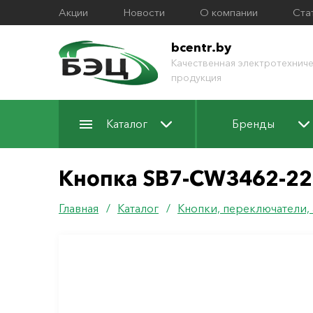
Акции
Новости
О компании
Ста
bcentr.by
Качественная электротехниче
продукция
Каталог
Бренды
Кнопка SB7-CW3462-22
Главная
/
Каталог
/
Кнопки, переключатели,