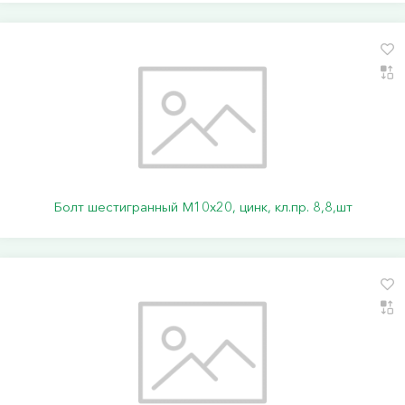
Болт шестигранный М10х20, цинк, кл.пр. 8,8,шт