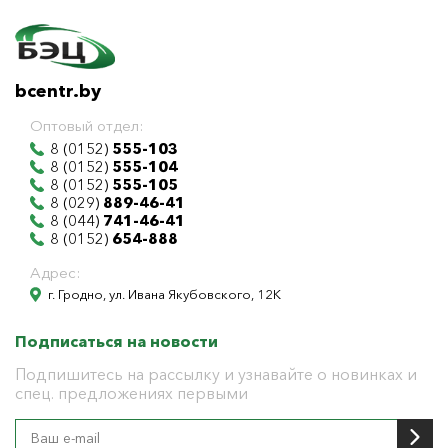
bcentr.by
Оптовый отдел:
8 (0152)
555-103
8 (0152)
555-104
8 (0152)
555-105
8 (029)
889-46-41
8 (044)
741-46-41
8 (0152)
654-888
Адрес:
г. Гродно, ул. Ивана Якубовского, 12К
Подписаться на новости
Подпишитесь на рассылку и узнавайте о новинках и
спец. предложениях первыми