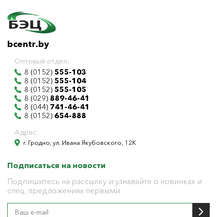
bcentr.by
Оптовый отдел:
8 (0152)
555-103
8 (0152)
555-104
8 (0152)
555-105
8 (029)
889-46-41
8 (044)
741-46-41
8 (0152)
654-888
Адрес:
г. Гродно, ул. Ивана Якубовского, 12К
Подписаться на новости
Подпишитесь на рассылку и узнавайте о новинках и
спец. предложениях первыми