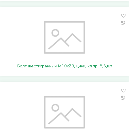
Болт шестигранный М10х20, цинк, кл.пр. 8,8,шт