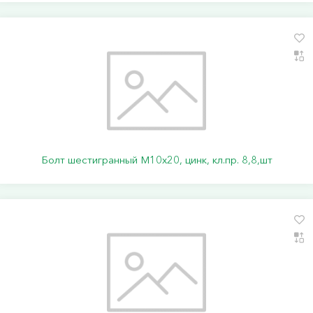
Болт шестигранный М10х20, цинк, кл.пр. 8,8,шт