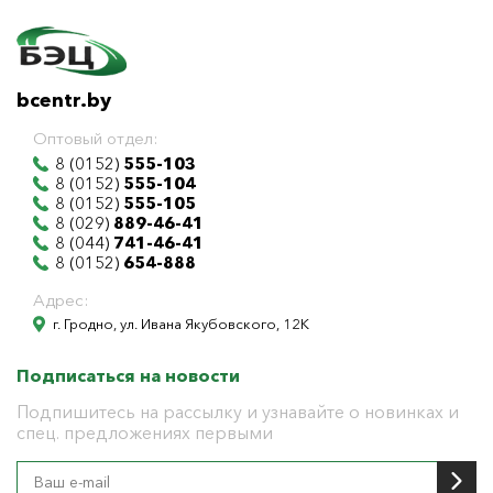
bcentr.by
Оптовый отдел:
8 (0152)
555-103
8 (0152)
555-104
8 (0152)
555-105
8 (029)
889-46-41
8 (044)
741-46-41
8 (0152)
654-888
Адрес:
г. Гродно, ул. Ивана Якубовского, 12К
Подписаться на новости
Подпишитесь на рассылку и узнавайте о новинках и
спец. предложениях первыми