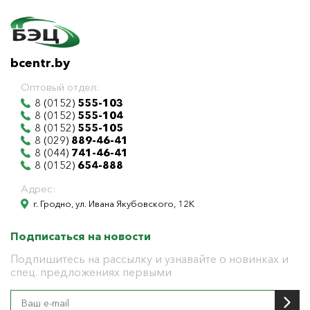
bcentr.by
Оптовый отдел:
8 (0152)
555-103
8 (0152)
555-104
8 (0152)
555-105
8 (029)
889-46-41
8 (044)
741-46-41
8 (0152)
654-888
Адрес:
г. Гродно, ул. Ивана Якубовского, 12К
Подписаться на новости
Подпишитесь на рассылку и узнавайте о новинках и
спец. предложениях первыми