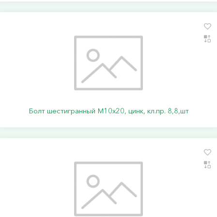
Болт шестигранный М10х20, цинк, кл.пр. 8,8,шт