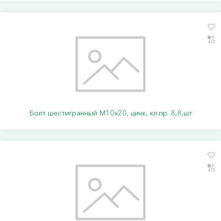
Болт шестигранный М10х20, цинк, кл.пр. 8,8,шт