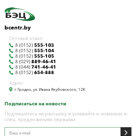
bcentr.by
Оптовый отдел:
8 (0152)
555-103
8 (0152)
555-104
8 (0152)
555-105
8 (029)
889-46-41
8 (044)
741-46-41
8 (0152)
654-888
Адрес:
г. Гродно, ул. Ивана Якубовского, 12К
Подписаться на новости
Подпишитесь на рассылку и узнавайте о новинках и
спец. предложениях первыми