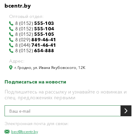
bcentr.by
Оптовый отдел:
8 (0152)
555-103
8 (0152)
555-104
8 (0152)
555-105
8 (029)
889-46-41
8 (044)
741-46-41
8 (0152)
654-888
Адрес:
г. Гродно, ул. Ивана Якубовского, 12К
Подписаться на новости
Подпишитесь на рассылку и узнавайте о новинках и
спец. предложениях первыми
Электронная почта для связи:
bec@bcentr.by