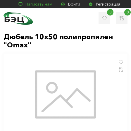
Написать нам
Войти
Регистрация
0
0
Дюбель 10х50 полипропилен
"Omax"