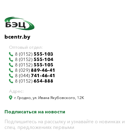
bcentr.by
Оптовый отдел:
8 (0152)
555-103
8 (0152)
555-104
8 (0152)
555-105
8 (029)
889-46-41
8 (044)
741-46-41
8 (0152)
654-888
Адрес:
г. Гродно, ул. Ивана Якубовского, 12К
Подписаться на новости
Подпишитесь на рассылку и узнавайте о новинках и
спец. предложениях первыми